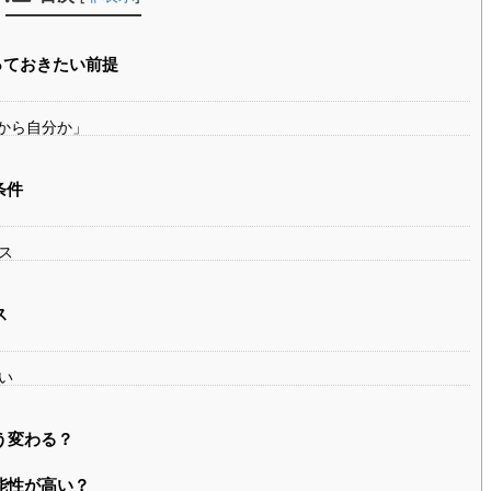
っておきたい前提
こから自分か」
条件
ス
ス
い
う変わる？
能性が高い？